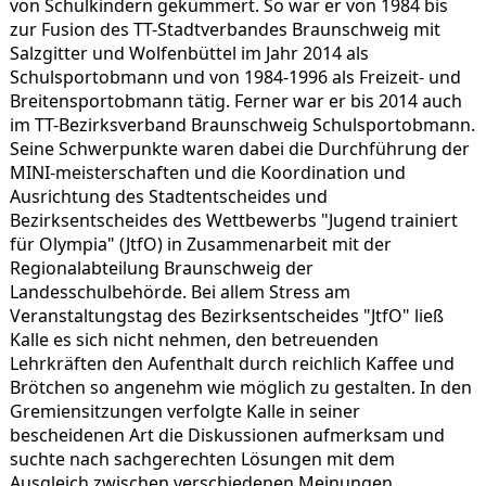
von Schulkindern gekümmert. So war er von 1984 bis
zur Fusion des TT-Stadtverbandes Braunschweig mit
Salzgitter und Wolfenbüttel im Jahr 2014 als
Schulsportobmann und von 1984-1996 als Freizeit- und
Breitensportobmann tätig. Ferner war er bis 2014 auch
im TT-Bezirksverband Braunschweig Schulsportobmann.
Seine Schwerpunkte waren dabei die Durchführung der
MINI-meisterschaften und die Koordination und
Ausrichtung des Stadtentscheides und
Bezirksentscheides des Wettbewerbs "Jugend trainiert
für Olympia" (JtfO) in Zusammenarbeit mit der
Regionalabteilung Braunschweig der
Landesschulbehörde. Bei allem Stress am
Veranstaltungstag des Bezirksentscheides "JtfO" ließ
Kalle es sich nicht nehmen, den betreuenden
Lehrkräften den Aufenthalt durch reichlich Kaffee und
Brötchen so angenehm wie möglich zu gestalten. In den
Gremiensitzungen verfolgte Kalle in seiner
bescheidenen Art die Diskussionen aufmerksam und
suchte nach sachgerechten Lösungen mit dem
Ausgleich zwischen verschiedenen Meinungen.